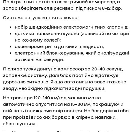
Повітря в них нагнітає електричний компресор, а
запас зберігається в ресивері під тиском 8–12 бар.
Система регулювання включає:
набір швидкодійних електромагнітних клапанів;
датчики положення кузова (зазвичай по чотири
на кожному колесі);
акселерометри та датчики швидкості;
електронний блок керування, який аналізує дані
за лічені мілісекунди.
Після запуску двигуна компресор за 20–40 секунд
заповнює систему. Далі блок постійно відстежує
дорожню ситуацію. Якщо авто сильно завантажене
ззаду, необхідно підкачати задні подушки.
На трасі при 120–140 км/год машина може
автоматично опуститися на 15–30 мм, покращуючи
стійкість і знижуючи опір повітря. На бездоріжжі або
при проїзді високих бордюрів кліренс, навпаки,
збільшується.