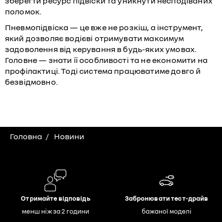
зберегти ресурс підвіски та уникнути несподіваних
поломок.
Пневмопідвіска — це вже не розкіш, а інструмент,
який дозволяє водієві отримувати максимум
задоволення від керування в будь-яких умовах.
Головне — знати її особливості та не економити на
профілактиці. Тоді система працюватиме довго й
безвідмовно.
Головна
Новини
Отримайте відповідь
Забронювати тест-драйв
менш ніж за 2 години
бажаної моделі