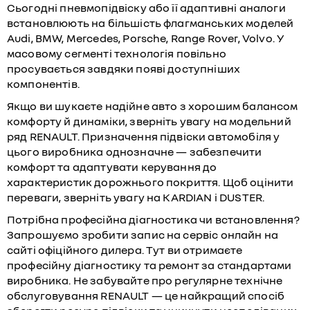
Сьогодні пневмопідвіску або її адаптивні аналоги
встановлюють на більшість флагманських моделей
Audi, BMW, Mercedes, Porsche, Range Rover, Volvo. У
масовому сегменті технологія повільно
просувається завдяки появі доступніших
компонентів.
Якщо ви шукаєте надійне авто з хорошим балансом
комфорту й динаміки, зверніть увагу на
модельний
ряд RENAULT
. Призначення підвіски автомобіля у
цього виробника однозначне — забезпечити
комфорт та адаптувати керування до
характеристик дорожнього покриття. Щоб оцінити
переваги, зверніть увагу на KARDIAN і DUSTER.
Потрібна професійна діагностика чи встановлення?
Запрошуємо зробити
запис на сервіс
онлайн на
сайті офіційного дилера. Тут ви отримаєте
професійну діагностику та ремонт за стандартами
виробника. Не забувайте про регулярне
технічне
обслуговування RENAULT
— це найкращий спосіб