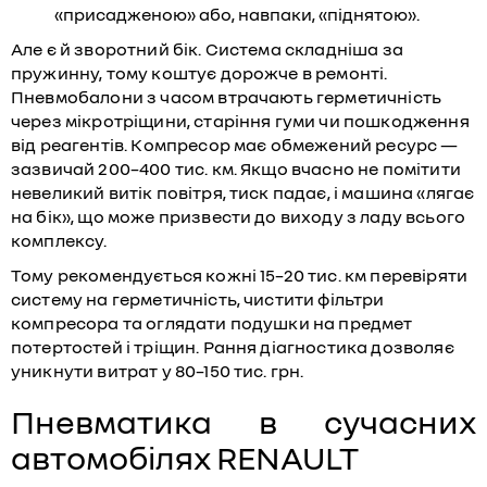
«присадженою» або, навпаки, «піднятою».
Але є й зворотний бік. Система складніша за
пружинну, тому коштує дорожче в ремонті.
Пневмобалони з часом втрачають герметичність
через мікротріщини, старіння гуми чи пошкодження
від реагентів. Компресор має обмежений ресурс —
зазвичай 200–400 тис. км. Якщо вчасно не помітити
невеликий витік повітря, тиск падає, і машина «лягає
на бік», що може призвести до виходу з ладу всього
комплексу.
Тому рекомендується кожні 15–20 тис. км перевіряти
систему на герметичність, чистити фільтри
компресора та оглядати подушки на предмет
потертостей і тріщин. Рання діагностика дозволяє
уникнути витрат у 80–150 тис. грн.
Пневматика в сучасних
автомобілях RENAULT