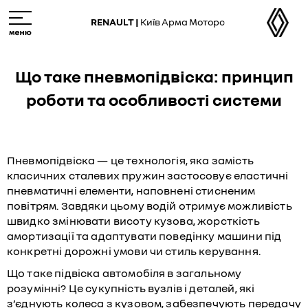
Skip
M
to
e
RENAULT |
Київ Арма Моторс
main
n
content
u
Що таке пневмопідвіска: принцип
роботи та особливості системи
Пневмопідвіска — це технологія, яка замість
класичних сталевих пружин застосовує еластичні
пневматичні елементи, наповнені стисненим
повітрям. Завдяки цьому водій отримує можливість
швидко змінювати висоту кузова, жорсткість
амортизації та адаптувати поведінку машини під
конкретні дорожні умови чи стиль керування.
Що таке підвіска автомобіля в загальному
розумінні? Це сукупність вузлів і деталей, які
з’єднують колеса з кузовом, забезпечують передачу